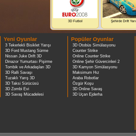
3D Futbol
Şehirde Drift Yarı
Yeni Oyunlar
Popüler Oyunlar
3 Tekerlekli Bisiklet Yarışı
3D Otobüs Simülasyonu
3D Ford Mustang Sürme
Counter Strike
Nissan Juke Drift 3D
Online Counter Strike
Dinazor Yumurtası Pişirme
Online Şehir Güvercinleri 2
Tombik ve Arkadaşları 3D
3D Kamyon Simülasyonu
3D Ralli Savaşı
Maksimum Hız
Tuzaklı Yarış 3D
Araba Robotlar
3D Taksi Sürücüsü
Özgür Koşu
3D Zombi Evi
3D Online Savaş
3D Savaş Mücadelesi
3D Uçan Ejderha