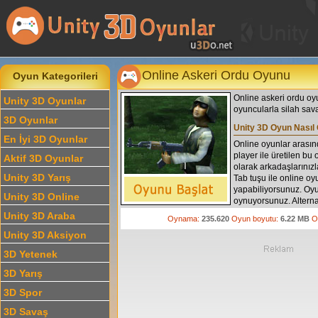
Online Askeri Ordu Oyunu
Oyun Kategorileri
Online askeri ordu oyu
Unity 3D Oyunlar
oyuncularla silah sav
3D Oyunlar
Unity 3D Oyun Nasıl
En İyi 3D Oyunlar
Online oyunlar arasın
player ile üretilen bu
Aktif 3D Oyunlar
olarak arkadaşlarınızl
Unity 3D Yarış
Tab tuşu ile online o
yapabiliyorsunuz. Oyun
Unity 3D Online
oynuyorsunuz. Alterna
kullanabilirsiniz. Sila
Unity 3D Araba
Oynama:
235.620
Oyun boyutu:
6.22 MB
O
4, 5 ve 6 tuşlarını kul
Unity 3D Aksiyon
3D Yetenek
3D Yarış
3D Spor
3D Savaş