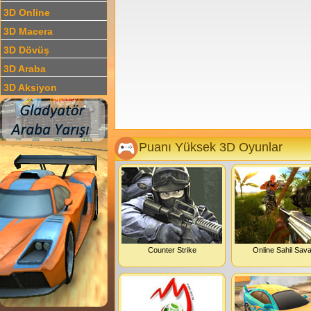
3D Online
3D Macera
3D Dövüş
3D Araba
3D Aksiyon
Puanı Yüksek 3D Oyunlar
Counter Strike
Online Sahil Sava