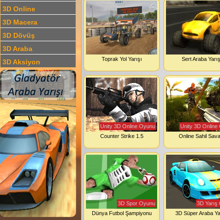
3D Online
3D Macera
3D Dövüş
3D Araba
Toprak Yol Yarışı
Sert Araba Yarış
3D Aksiyon
Unity 3D Online Oyunu
Unity 3D Online
Counter Strike 1.5
Online Sahil Sava
3D Spor Oyunu
3D Yarış
Dünya Futbol Şampiyonu
3D Süper Araba Ya