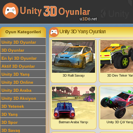
Unity 3D Yarış Oyunları
Oyun Kategorileri
Unity 3D Oyunlar
3D Oyunlar
En İyi 3D Oyunlar
Aktif 3D Oyunlar
Unity 3D Yarış
3D Ralli Savaşı
3D Dev Teker Yar
Unity 3D Online
Unity 3D Araba
Unity 3D Aksiyon
3D Yetenek
3D Yarış
3D Spor
Batman Araba Yarışı
Unity 3D Çöl Yarış
3D Savaş