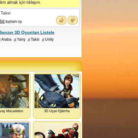
ım almak için tıklayın.
 Taksi
56
toplam oy.
Benzer 3D Oyunları Listele
Araba
Yarış
Taksi
Unity
vaş Mücadelesi
3D Uçan Ejderha