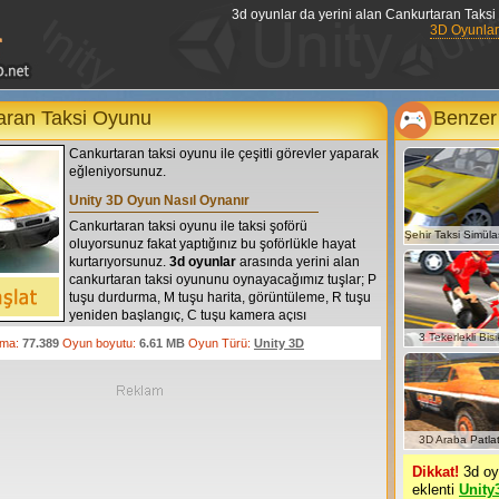
3d oyunlar da yerini alan Cankurtaran Taksi 
3D Oyunlar
aran Taksi Oyunu
Benzer
Cankurtaran taksi oyunu ile çeşitli görevler yaparak
eğleniyorsunuz.
Unity 3D Oyun Nasıl Oynanır
Cankurtaran taksi oyunu ile taksi şoförü
Şehir Taksi Simül
oluyorsunuz fakat yaptığınız bu şoförlükle hayat
kurtarıyorsunuz.
3d oyunlar
arasında yerini alan
cankurtaran taksi oyununu oynayacağımız tuşlar; P
tuşu durdurma, M tuşu harita, görüntüleme, R tuşu
yeniden başlangıç, C tuşu kamera açısı
3 Tekerlekli Bisi
ma:
77.389
Oyun boyutu:
6.61 MB
Oyun Türü:
Unity 3D
Yarışı
3D Araba Patla
Dikkat!
3d oyu
eklenti
Unity