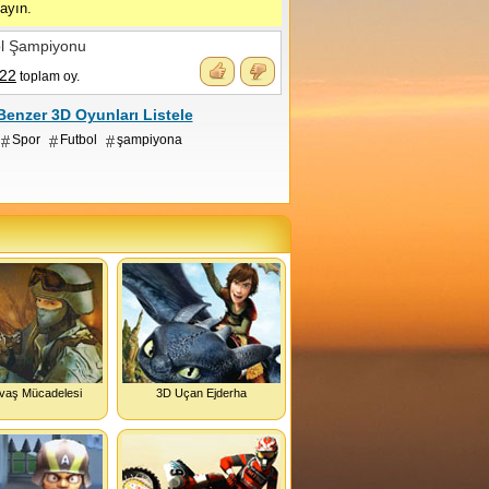
layın.
l Şampiyonu
22
toplam oy.
Benzer 3D Oyunları Listele
Spor
Futbol
şampiyona
vaş Mücadelesi
3D Uçan Ejderha