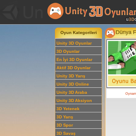
Dünya F
Oyun Kategorileri
Unity 3D Oyunlar
3D Oyunlar
En İyi 3D Oyunlar
Aktif 3D Oyunlar
Unity 3D Yarış
Unity 3D Online
Unity 3D Araba
Oynam
Unity 3D Aksiyon
3D Yetenek
3D Yarış
3D Spor
3D Savaş