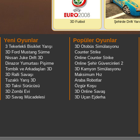
3D Futbol
Şehirde Drift Yarı
Yeni Oyunlar
Popüler Oyunlar
3 Tekerlekli Bisiklet Yarışı
3D Otobüs Simülasyonu
3D Ford Mustang Sürme
Counter Strike
Nissan Juke Drift 3D
Online Counter Strike
Dinazor Yumurtası Pişirme
Online Şehir Güvercinleri 2
Tombik ve Arkadaşları 3D
3D Kamyon Simülasyonu
3D Ralli Savaşı
Maksimum Hız
Tuzaklı Yarış 3D
Araba Robotlar
3D Taksi Sürücüsü
Özgür Koşu
3D Zombi Evi
3D Online Savaş
3D Savaş Mücadelesi
3D Uçan Ejderha