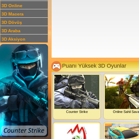
3D Online
3D Macera
3D Dövüş
3D Araba
3D Aksiyon
Puanı Yüksek 3D Oyunlar
Counter Strike
Online Sahil Sava