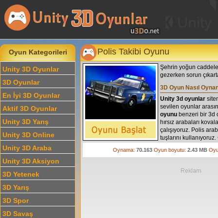
Polis Takibi Oyunu
Oyun Kategorileri
Şehrin yoğun caddeler
Unity 3D Oyunlar
gezerken sorun çıkarta
3D Oyunlar
3D Oyun Nasıl Oynan
En İyi 3D Oyunlar
Unity 3d oyunlar
site
sevilen oyunlar arası
Aktif 3D Oyunlar
oyunu
benzeri bir 3d
Unity 3D Yarış
hırsız arabaları kova
çalışıyoruz. Polis arab
Unity 3D Online
tuşlarını kullanıyoru
yapmak için shift tuşun
Unity 3D Araba
Oynama:
70.163
Oyun boyutu:
2.43 MB
Oyu
Unity 3D Aksiyon
3D Yetenek
3D Yarış
3D Spor
3D Savaş