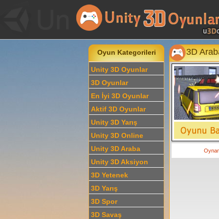
3D Arab
Oyun Kategorileri
Unity 3D Oyunlar
3D Oyunlar
En İyi 3D Oyunlar
Aktif 3D Oyunlar
Unity 3D Yarış
Unity 3D Online
Unity 3D Araba
Oyna
Unity 3D Aksiyon
3D Yetenek
3D Yarış
3D Spor
3D Savaş