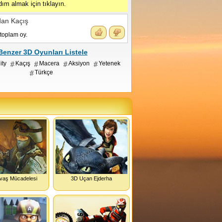
ım almak için tıklayın.
dan Kaçış
toplam oy.
Benzer 3D Oyunları Listele
ity
Kaçış
Macera
Aksiyon
Yetenek
Türkçe
vaş Mücadelesi
3D Uçan Ejderha