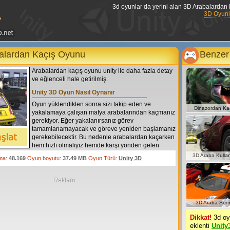
3d oyunlar da yerini alan 3D Arabalardan 
3D Oyunl
alardan Kaçış Oyunu
Benzer
Arabalardan kaçış oyunu unity ile daha fazla detay
ve eğlenceli hale getirilmiş.
Unity 3D Oyun Nasıl Oynanır
Oyun yüklendikten sonra sizi takip eden ve
Dinazordan Ka
yakalamaya çalışan mafya arabalarından kaçmanız
gerekiyor. Eğer yakalanırsanız görev
tamamlanamayacak ve göreve yeniden başlamanız
gerekebilecektir. Bu nedenle arabalardan kaçarken
hem hızlı olmalıyız hemde karşı yönden gelen
arabalara çarpmamaya çalışmalıyız. Ters yönden
3D Araba Kulla
ma:
48.169
Oyun boyutu:
37.49 MB
Oyun Türü:
Unity 3D
öyle bir sürmeliyizki, karşı yönden gelen arabaları
bizi takip eden arabalar ile çarpıştırtmalıyız. Bu
sayede zaman kazanıp yoldaki puan, enerji ve özel
patlama kutularını alabilelim. Özel patlama
kutularını aldığımızda X tuşuna basıp etrafımızdaki
bütün arabaları etkisiz hale getirebiliyoruz, tabi bu
3D Araba Sür
arabalar arasında bizi takip eden arabalarda yer
Dikkat!
3d oyu
aldığından zaman kazanmış olacağız. Unity 3d
eklenti
Unity
oyunlar arasında yer alan oyunumuzu, sol üst