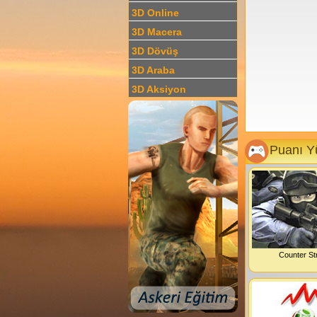
3D Online
3D Macera
3D Dövüş
3D Araba
3D Aksiyon
Puanı Y
Counter St