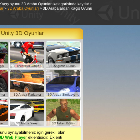
Kaçış oyunu 3D Araba Oyunları kategorisinde kayıtlıdır.
ar
>
3D Araba Oyunları
> 3D Arabalardan Kaçış Oyunu
 Unity 3D Oyunlar
çış
3 Tekerlekli Bisiklet
3D Agresif Sürücü
Yarışı
nma
3D Araba Patlatma
3D Araba Similasyonu
me
3D Araba Yarışı
3D Askeri Eğitim
nu oynayabilmeniz için gerekli olan
3D Web Player
eklentisidir. Eklenti