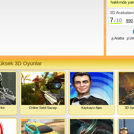
hakkında yard
köşedeki bayrak simgesine tıklayıp Türkçe ve
İngilizce seçimini yapabiliriz.
3D Arabalar
7
10
990
/
Araba
Un
üksek 3D Oyunlar
rike
Online Sahil Savaşı
Kaykaycı Ajan
3D Sa