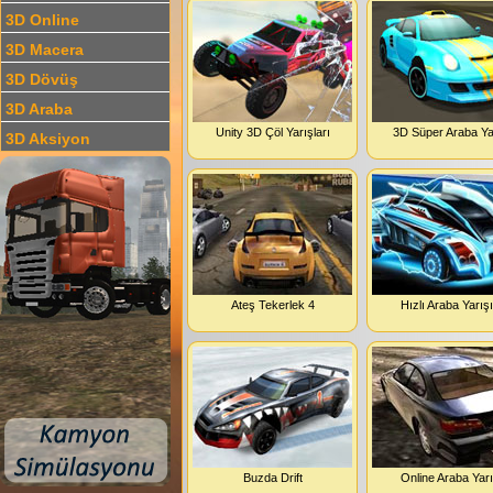
3D Online
3D Macera
3D Dövüş
3D Araba
Unity 3D Çöl Yarışları
3D Süper Araba Ya
3D Aksiyon
Ateş Tekerlek 4
Hızlı Araba Yarışı
Buzda Drift
Online Araba Yarı