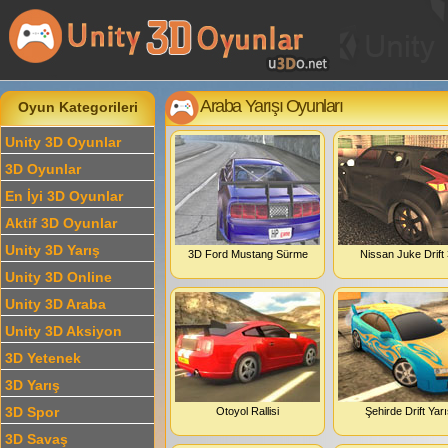
Araba Yarışı Oyunları
Oyun Kategorileri
Unity 3D Oyunlar
3D Oyunlar
En İyi 3D Oyunlar
Aktif 3D Oyunlar
Unity 3D Yarış
3D Ford Mustang Sürme
Nissan Juke Drift
Unity 3D Online
Unity 3D Araba
Unity 3D Aksiyon
3D Yetenek
3D Yarış
3D Spor
Otoyol Rallisi
Şehirde Drift Yarı
3D Savaş