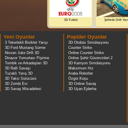
3D Futbol
Şehirde Drift Yarı
Yeni Oyunlar
Popüler Oyunlar
3 Tekerlekli Bisiklet Yarışı
3D Otobüs Simülasyonu
3D Ford Mustang Sürme
Counter Strike
Nissan Juke Drift 3D
Online Counter Strike
Dinazor Yumurtası Pişirme
Online Şehir Güvercinleri 2
Tombik ve Arkadaşları 3D
3D Kamyon Simülasyonu
3D Ralli Savaşı
Maksimum Hız
Tuzaklı Yarış 3D
Araba Robotlar
3D Taksi Sürücüsü
Özgür Koşu
3D Zombi Evi
3D Online Savaş
3D Savaş Mücadelesi
3D Uçan Ejderha