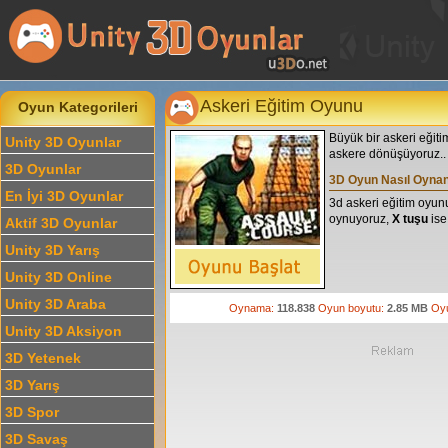
Askeri Eğitim Oyunu
Oyun Kategorileri
Büyük bir askeri eğiti
Unity 3D Oyunlar
askere dönüşüyoruz..
3D Oyunlar
3D Oyun Nasıl Oynan
En İyi 3D Oyunlar
3d askeri eğitim oyu
oynuyoruz,
X tuşu
ise
Aktif 3D Oyunlar
Unity 3D Yarış
Unity 3D Online
Unity 3D Araba
Oynama:
118.838
Oyun boyutu:
2.85 MB
Oy
Unity 3D Aksiyon
3D Yetenek
3D Yarış
3D Spor
3D Savaş