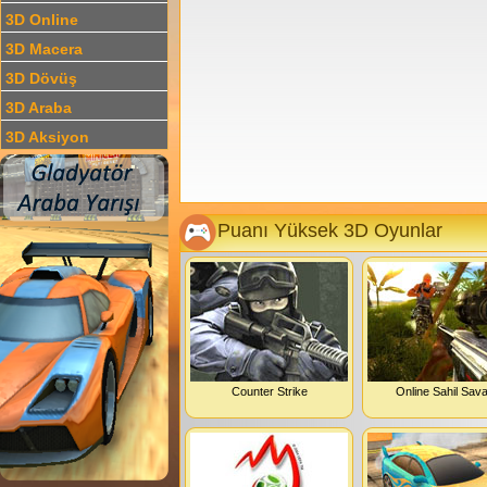
3D Online
3D Macera
3D Dövüş
3D Araba
3D Aksiyon
Puanı Yüksek 3D Oyunlar
Counter Strike
Online Sahil Sava